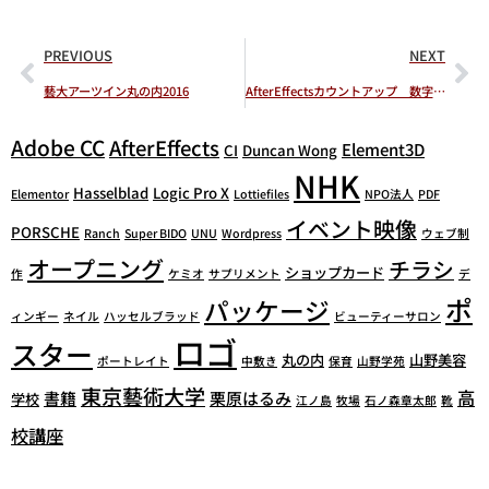
PREVIOUS
NEXT
藝大アーツイン丸の内2016
AfterEffectsカウントアップ 数字のアニメーション
Adobe CC
AfterEffects
Element3D
CI
Duncan Wong
NHK
Hasselblad
Logic Pro X
Elementor
Lottiefiles
NPO法人
PDF
イベント映像
PORSCHE
Ranch
Super BIDO
UNU
Wordpress
ウェブ制
オープニング
チラシ
ショップカード
作
ケミオ
サプリメント
デ
ポ
パッケージ
ィンギー
ネイル
ハッセルブラッド
ビューティーサロン
ロゴ
スター
丸の内
山野美容
ポートレイト
中敷き
保育
山野学苑
東京藝術大学
高
書籍
栗原はるみ
学校
江ノ島
牧場
石ノ森章太郎
靴
校講座