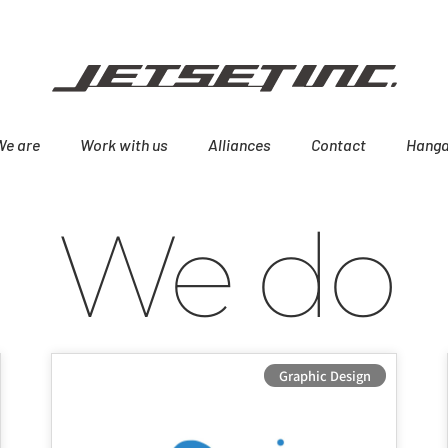
We are
Work with us
Alliances
Contact
Hanga
We do
Graphic Design