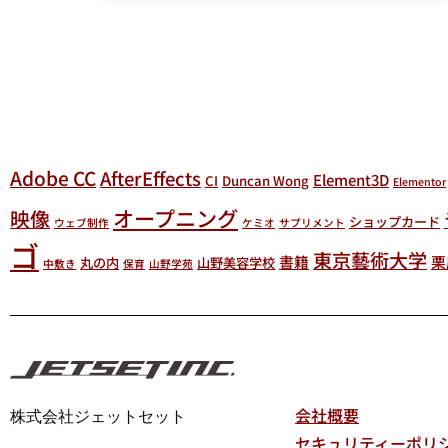
Adobe CC
AfterEffects
Element3D
CI
Duncan Wong
Elementor
オープニング
映像
ショップカード
ウェブ制作
ケミオ
サプリメント
ゴ
東京藝術大学
書籍
栗
丸の内
山野美容学校
中敷き
保育
山野学苑
会社概要
株式会社ジェットセット
セキュリティーポリ