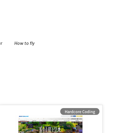
r
How to fly
Hardcore Coding