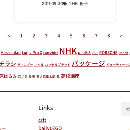
2011-09-30
NHK
,
冊子
<
1
2
3
4
5
6
7
8
>
NHK
Hasselblad
Logic Pro X
PORSCHE
Lottiefiles
NPO法人
PDF
Ranch
パッケージ
チラシ
ディンギー
ネイル
ハッセルブラッド
ビューティーサ
高校講座
原はるみ
江ノ島
牧場
石ノ森章太郎
靴
Links
crft
DailyLEGO
シー