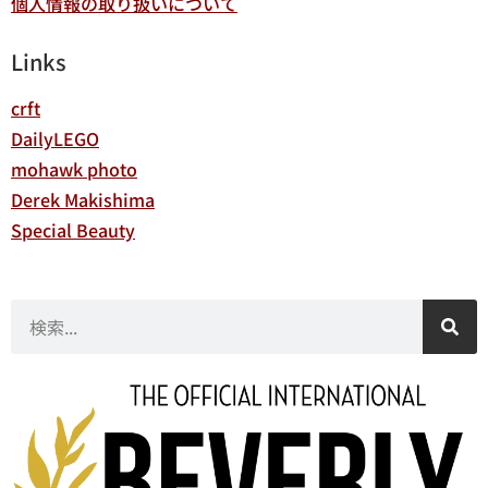
個人情報の取り扱いについて
Links
crft
DailyLEGO
mohawk photo
Derek Makishima
Special Beauty