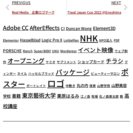
PREVIOUS
NEXT
Real Media 企業ロゴマーク
Tiwal Japan Cup 2022 @Enoshima
Adobe CC
AfterEffects
Element3D
CI
Duncan Wong
NHK
Hasselblad
Logic Pro X
Elementor
Lottiefiles
NPO法人
PDF
イベント映像
PORSCHE
Ranch
Super BIDO
UNU
Wordpress
ウェブ制
オープニング
チラシ
ショップカード
作
ケミオ
サプリメント
デ
ポ
パッケージ
ィンギー
ネイル
ハッセルブラッド
ビューティーサロン
ロゴ
スター
丸の内
山野美容
ポートレイト
中敷き
保育
山野学苑
東京藝術大学
高
書籍
栗原はるみ
学校
江ノ島
牧場
石ノ森章太郎
靴
校講座