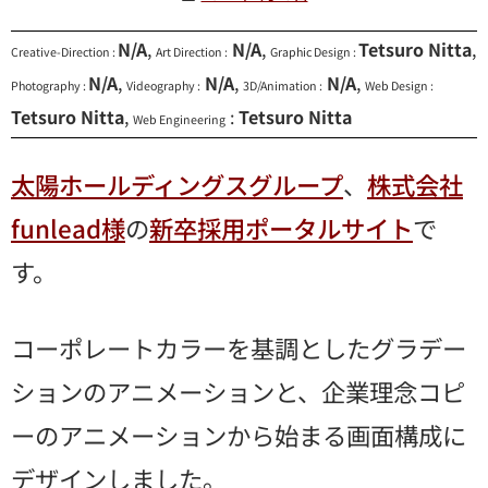
N/A
,
N/A
,
Tetsuro Nitta
,
Creative-Direction :
Art Direction :
Graphic Design :
N/A
,
N/A
,
N/A
,
Photography :
Videography :
3D/Animation :
Web Design :
Tetsuro Nitta
,
:
Tetsuro Nitta
Web Engineering
太陽ホールディングスグループ
、
株式会社
funlead様
の
新卒採用ポータルサイト
で
す。
コーポレートカラーを基調としたグラデー
ションのアニメーションと、企業理念コピ
ーのアニメーションから始まる画面構成に
デザインしました。