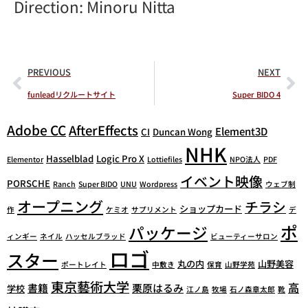
Direction: Minoru Nitta
PREVIOUS
NEXT
funleadリクルートサイト
Super BIDO 4
Adobe CC
AfterEffects
Element3D
CI
Duncan Wong
NHK
Hasselblad
Logic Pro X
Elementor
Lottiefiles
NPO法人
PDF
イベント映像
PORSCHE
Ranch
Super BIDO
UNU
Wordpress
ウェブ制
オープニング
チラシ
ショップカード
作
ケミオ
サプリメント
デ
ポ
パッケージ
ィンギー
ネイル
ハッセルブラッド
ビューティーサロン
ロゴ
スター
丸の内
山野美容
ポートレイト
中敷き
保育
山野学苑
東京藝術大学
高
書籍
栗原はるみ
学校
江ノ島
牧場
石ノ森章太郎
靴