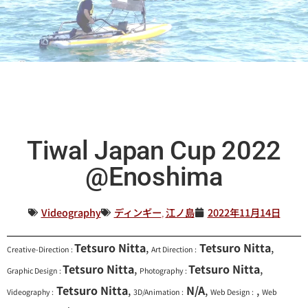
Tiwal Japan Cup 2022
@Enoshima
Videography
ディンギー
,
江ノ島
2022年11月14日
Tetsuro Nitta
,
Tetsuro Nitta
,
Creative-Direction :
Art Direction :
Tetsuro Nitta
,
Tetsuro Nitta
,
Graphic Design :
Photography :
Tetsuro Nitta
,
N/A
,
,
Videography :
3D/Animation :
Web Design :
Web