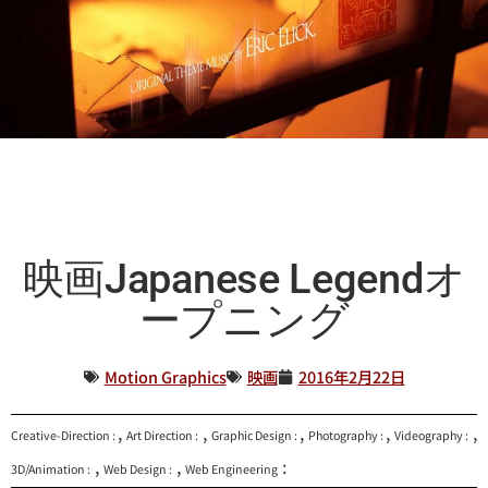
映画Japanese Legendオ
ープニング
Motion Graphics
映画
2016年2月22日
,
,
,
,
,
Creative-Direction :
Art Direction :
Graphic Design :
Photography :
Videography :
,
,
:
3D/Animation :
Web Design :
Web Engineering