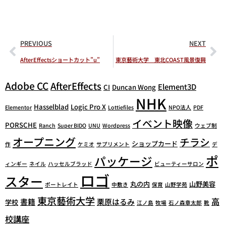
PREVIOUS
NEXT
AfterEffectsショートカット”u”
東京藝術大学 東北COAST風景復興
Adobe CC
AfterEffects
Element3D
CI
Duncan Wong
NHK
Hasselblad
Logic Pro X
Elementor
Lottiefiles
NPO法人
PDF
イベント映像
PORSCHE
Ranch
Super BIDO
UNU
Wordpress
ウェブ制
オープニング
チラシ
ショップカード
作
ケミオ
サプリメント
デ
ポ
パッケージ
ィンギー
ネイル
ハッセルブラッド
ビューティーサロン
ロゴ
スター
丸の内
山野美容
ポートレイト
中敷き
保育
山野学苑
東京藝術大学
高
書籍
栗原はるみ
学校
江ノ島
牧場
石ノ森章太郎
靴
校講座