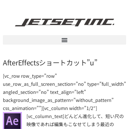
AfterEffectsショートカット”u”
[vc_row row_type=”row”
use_row_as_full_screen_section=”no” type=”full_width”
angled_section=”no” text_align=”left”
background_image_as_pattern=”without_pattern”
css_animation=””][vc_column width=”1/2″]
[vc_column_text]
どんどん進化して、短い尺の
映像であれば編集もこなせてしまう最近の