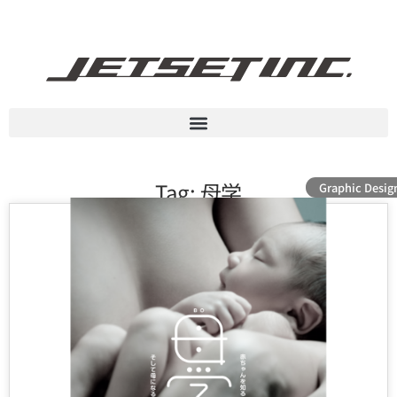
Tag: 母学
Graphic Desig