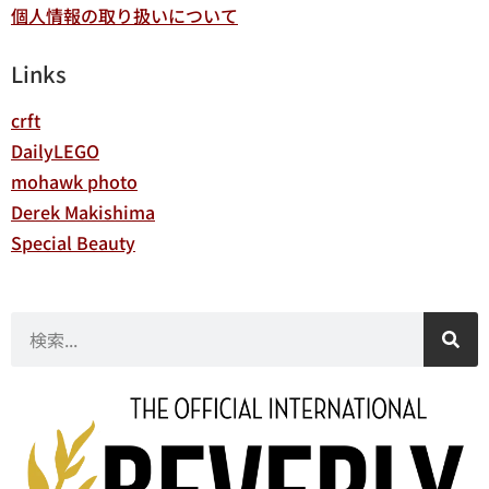
個人情報の取り扱いについて
Links
crft
DailyLEGO
mohawk photo
Derek Makishima
Special Beauty