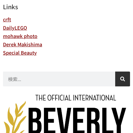
Links
crft
DailyLEGO
mohawk photo
Derek Makishima
Special Beauty