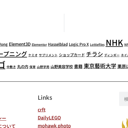
NHK
Element3D
Wong
Hasselblad
Logic Pro X
Elementor
Lottiefiles
N
ープニング
チラシ
ショップカード
ケミオ
サプリメント
ディンギー
ネイ
ゴ
東京藝術大学
書籍
栗原
丸の内
山野美容学校
中敷き
保育
山野学苑
Links
crft
DailyLEGO
シー
mohawk photo
について