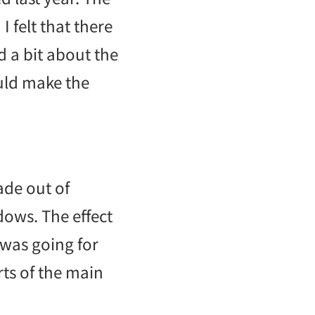
 felt that there
d a bit about the
ould make the
made out of
ows. The effect
 was going for
rts of the main