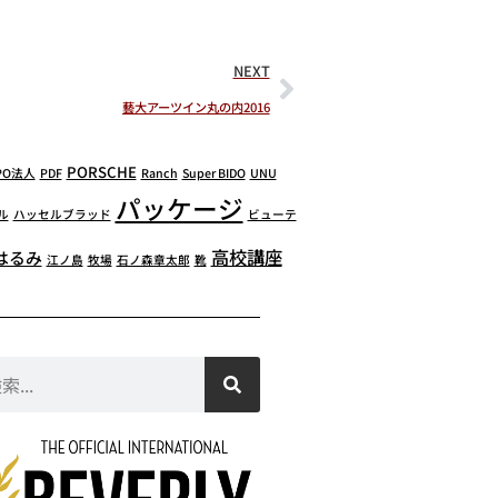
NEXT
藝大アーツイン丸の内2016
PORSCHE
PO法人
PDF
Ranch
Super BIDO
UNU
パッケージ
ル
ハッセルブラッド
ビューテ
高校講座
はるみ
江ノ島
牧場
石ノ森章太郎
靴