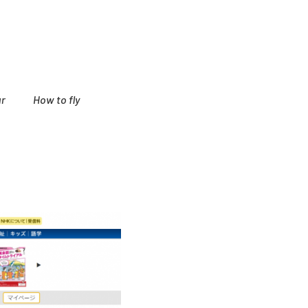
r
How to fly