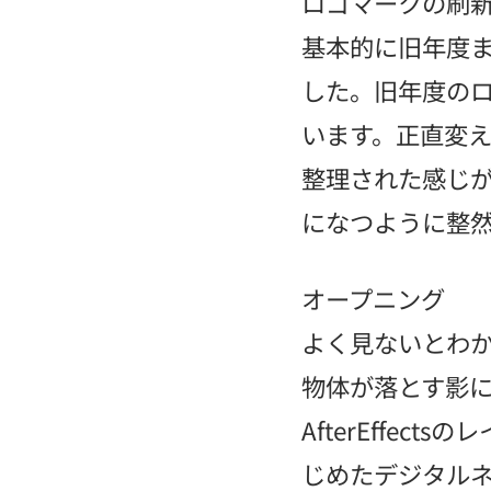
ロゴマークの刷
基本的に旧年度
した。旧年度の
います。正直変
整理された感じ
になつように整
オープニング
よく見ないとわ
物体が落とす影に
AfterEffe
じめたデジタル