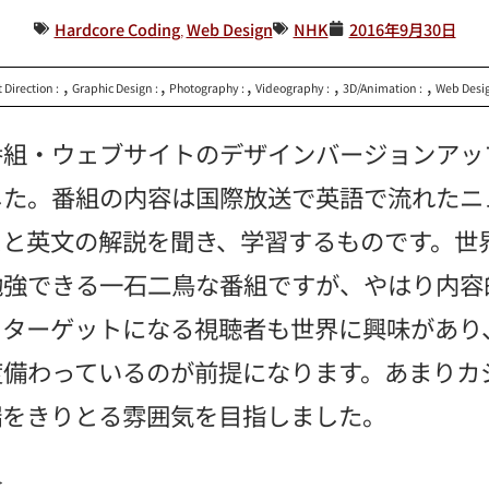
Hardcore Coding
,
Web Design
NHK
2016年9月30日
,
,
,
,
,
t Direction :
Graphic Design :
Photography :
Videography :
3D/Animation :
Web Desig
番組・ウェブサイトのデザインバージョンアッ
した。番組の内容は国際放送で英語で流れたニ
スと英文の解説を聞き、学習するものです。世
勉強できる一石二鳥な番組ですが、やはり内容
、ターゲットになる視聴者も世界に興味があり
度備わっているのが前提になります。あまりカ
端をきりとる雰囲気を目指しました。