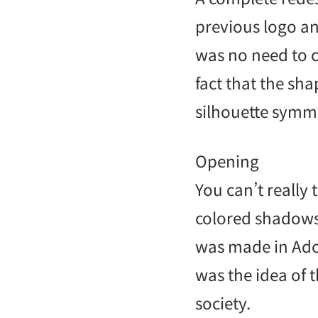
previous logo an
was no need to ch
fact that the sh
silhouette symme
Opening
You can’t really 
colored shadows
was made in Adob
was the idea of 
society.