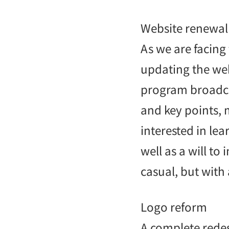
Website renewal
As we are facing 
updating the web
program broadcas
and key points, m
interested in lea
well as a will to
casual, but with 
Logo reform
A complete redes