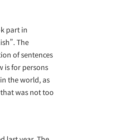
k part in
ish”. The
ion of sentences
w is for persons
in the world, as
 that was not too
d last year. The