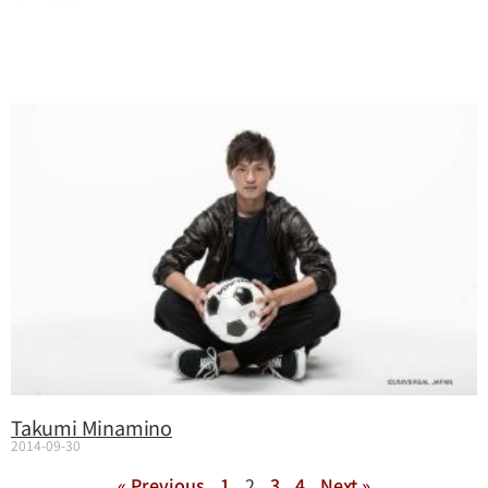
Takumi Minamino
2014-09-30
« Previous
1
2
3
4
Next »