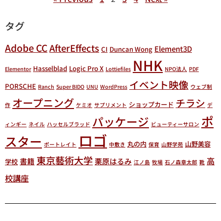
タグ
Adobe CC
AfterEffects
Element3D
CI
Duncan Wong
NHK
Hasselblad
Logic Pro X
Elementor
Lottiefiles
NPO法人
PDF
イベント映像
PORSCHE
Ranch
Super BIDO
UNU
WordPress
ウェブ制
オープニング
チラシ
ショップカード
作
ケミオ
サプリメント
デ
ポ
パッケージ
ィンギー
ネイル
ハッセルブラッド
ビューティーサロン
ロゴ
スター
丸の内
山野美容
ポートレイト
中敷き
保育
山野学苑
東京藝術大学
高
書籍
栗原はるみ
学校
江ノ島
牧場
石ノ森章太郎
靴
校講座