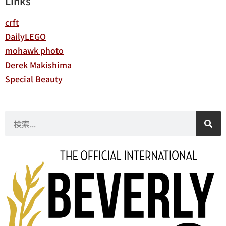
Links
crft
DailyLEGO
mohawk photo
Derek Makishima
Special Beauty