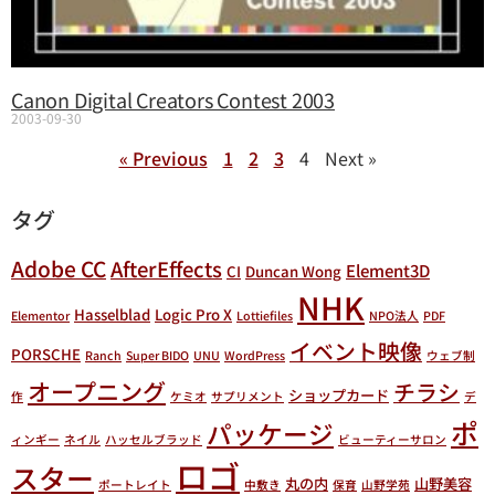
Canon Digital Creators Contest 2003
2003-09-30
« Previous
1
2
3
4
Next »
タグ
Adobe CC
AfterEffects
Element3D
CI
Duncan Wong
NHK
Hasselblad
Logic Pro X
Elementor
Lottiefiles
NPO法人
PDF
イベント映像
PORSCHE
Ranch
Super BIDO
UNU
WordPress
ウェブ制
オープニング
チラシ
ショップカード
作
ケミオ
サプリメント
デ
ポ
パッケージ
ィンギー
ネイル
ハッセルブラッド
ビューティーサロン
ロゴ
スター
丸の内
山野美容
ポートレイト
中敷き
保育
山野学苑