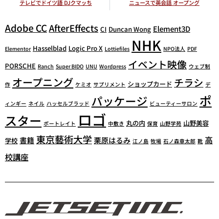
テレビでドイツ語 DJクマッち
ニュースで英会話 オープング
Adobe CC
AfterEffects
Element3D
CI
Duncan Wong
NHK
Hasselblad
Logic Pro X
Elementor
Lottiefiles
NPO法人
PDF
イベント映像
PORSCHE
Ranch
Super BIDO
UNU
Wordpress
ウェブ制
オープニング
チラシ
ショップカード
作
ケミオ
サプリメント
デ
ポ
パッケージ
ィンギー
ネイル
ハッセルブラッド
ビューティーサロン
ロゴ
スター
丸の内
山野美容
ポートレイト
中敷き
保育
山野学苑
東京藝術大学
高
書籍
栗原はるみ
学校
江ノ島
牧場
石ノ森章太郎
靴
校講座