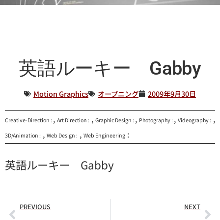
英語ルーキー Gabby
Motion Graphics
オープニング
2009年9月30日
,
,
,
,
,
Creative-Direction :
Art Direction :
Graphic Design :
Photography :
Videography :
,
,
:
3D/Animation :
Web Design :
Web Engineering
英語ルーキー Gabby
PREVIOUS
NEXT