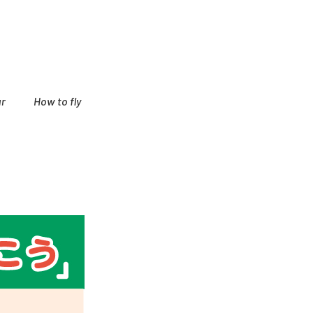
r
How to fly