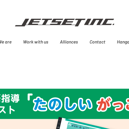
We are
Work with us
Alliances
Contact
Hanga