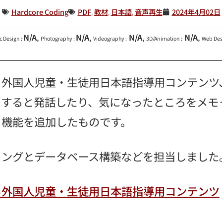
Hardcore Coding
PDF
,
教材
,
日本語
,
音声再生
2024年4月02日
N/A
,
N/A
,
N/A
,
N/A
,
c Design :
Photography :
Videography :
3D/Animation :
Web Des
外国人児童・生徒用日本語指導用コンテンツ、
クすると発話したり、気になったところをメモ
る機能を追加したものです。
ミングとデータベース構築などを担当しました
る外国人児童・生徒用日本語指導用コンテンツ