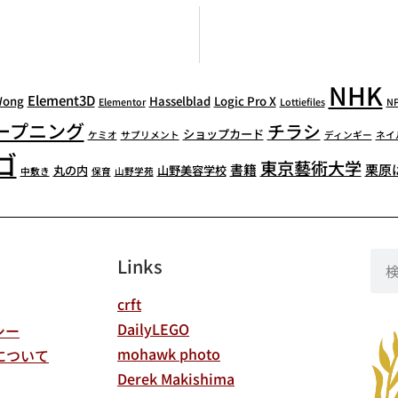
NHK
Element3D
Wong
Hasselblad
Logic Pro X
Elementor
Lottiefiles
N
ープニング
チラシ
ショップカード
ケミオ
サプリメント
ディンギー
ネイ
ゴ
東京藝術大学
書籍
栗原
丸の内
山野美容学校
中敷き
保育
山野学苑
Links
crft
DailyLEGO
シー
mohawk photo
について
Derek Makishima