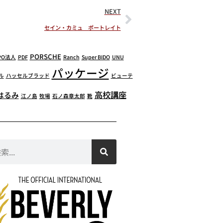
NEXT
セイン・カミュ ポートレイト
PORSCHE
PO法人
PDF
Ranch
Super BIDO
UNU
パッケージ
ル
ハッセルブラッド
ビューテ
高校講座
はるみ
江ノ島
牧場
石ノ森章太郎
靴