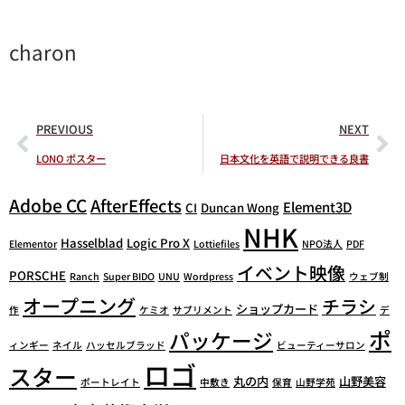
charon
PREVIOUS
NEXT
LONO ポスター
日本文化を英語で説明できる良書
Adobe CC
AfterEffects
Element3D
CI
Duncan Wong
NHK
Hasselblad
Logic Pro X
Elementor
Lottiefiles
NPO法人
PDF
イベント映像
PORSCHE
Ranch
Super BIDO
UNU
Wordpress
ウェブ制
オープニング
チラシ
ショップカード
作
ケミオ
サプリメント
デ
ポ
パッケージ
ィンギー
ネイル
ハッセルブラッド
ビューティーサロン
ロゴ
スター
丸の内
山野美容
ポートレイト
中敷き
保育
山野学苑