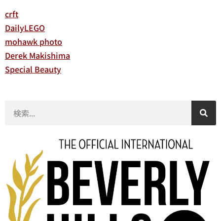
crft
DailyLEGO
mohawk photo
Derek Makishima
Special Beauty