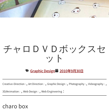
チャロＤＶＤボックスセ
ット
Graphic Design
2010年9月30日
,
,
,
,
,
Creative-Direction :
Art Direction :
Graphic Design :
Photography :
Videography :
,
,
:
3D/Animation :
Web Design :
Web Engineering
charo box