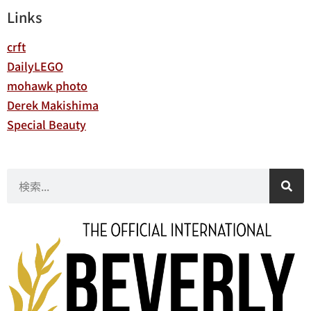
Links
crft
DailyLEGO
mohawk photo
Derek Makishima
Special Beauty