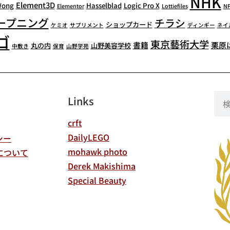
NHK
Element3D
Wong
Hasselblad
Logic Pro X
Elementor
Lottiefiles
N
ープニング
チラシ
ショップカード
ケミオ
サプリメント
ディンギー
ネイ
ゴ
東京藝術大学
書籍
栗原
丸の内
山野美容学校
中敷き
保育
山野学苑
Links
crft
DailyLEGO
シー
mohawk photo
について
Derek Makishima
Special Beauty