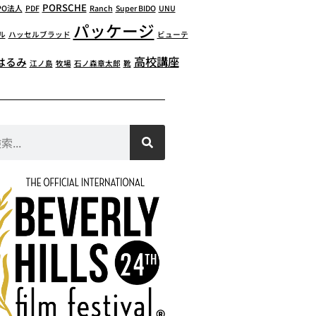
PORSCHE
PO法人
PDF
Ranch
Super BIDO
UNU
パッケージ
ル
ハッセルブラッド
ビューテ
高校講座
はるみ
江ノ島
牧場
石ノ森章太郎
靴