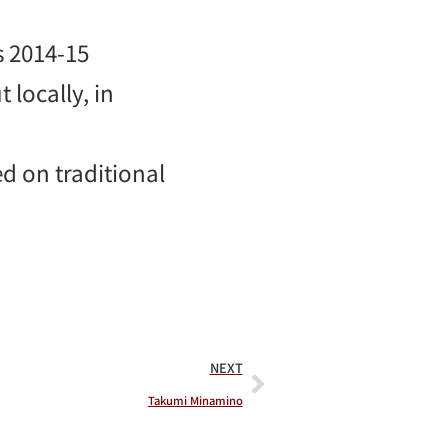
s 2014-15
locally, in
d on traditional
NEXT
Takumi Minamino