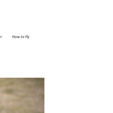
r
How to fly