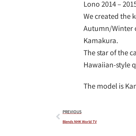
Lono 2014 – 201
We created the k
Autumn/Winter c
Kamakura.
The star of the 
Hawaiian-style q
The model is Kan
PREVIOUS
Blends NHK World TV