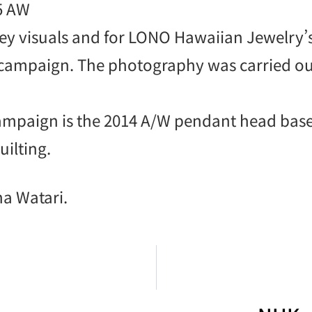
5 AW
ey visuals and for LONO Hawaiian Jewelry’
ampaign. The photography was carried out 
campaign is the 2014 A/W pendant head base
uilting.
a Watari.