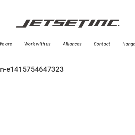
We are
Work with us
Alliances
Contact
Hanga
ean-e1415754647323