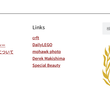
Links
crft
DailyLEGO
シー
mohawk photo
について
Derek Makishima
Special Beauty