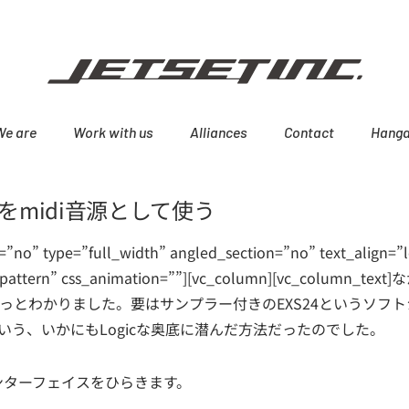
We are
Work with us
Alliances
Contact
Hanga
ルをmidi音源として使う
”no” type=”full_width” angled_section=”no” text_align=”l
attern” css_animation=””][vc_column][vc_column_text]
な
やっとわかりました。要はサンプラー付きのEXS24というソフ
う、いかにもLogicな奥底に潜んだ方法だったのでした。
インターフェイスをひらきます。