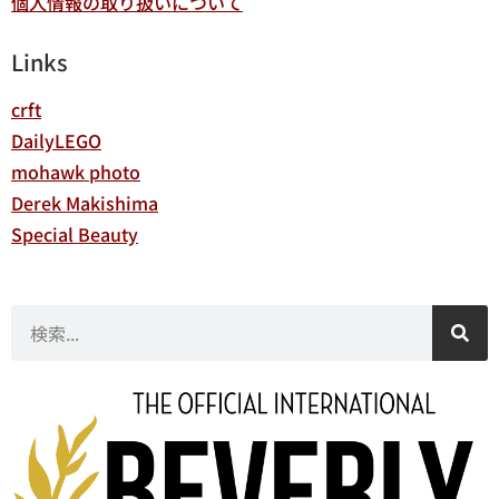
個人情報の取り扱いについて
Links
crft
DailyLEGO
mohawk photo
Derek Makishima
Special Beauty