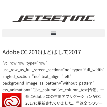
Adobe CC 2016はとばして2017
[vc_row row_type=”row”
use_row_as_full_screen_section=”no” type=”full_width”
angled_section=”no” text_align=”left”
background_image_as_pattern=”without_pattern”
css_animation=””][vc_column][vc_column_text]
今朝、一
斉にAdobe CCの主要アプリケーションがCC
2017に更新されていました。早速全てのワー