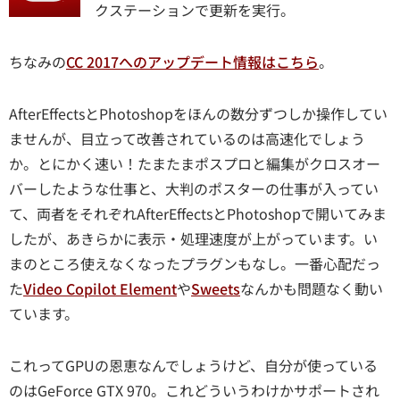
クステーションで更新を実行。
ちなみの
CC 2017へのアップデート情報はこちら
。
AfterEffectsとPhotoshopをほんの数分ずつしか操作してい
ませんが、目立って改善されているのは高速化でしょう
か。とにかく速い！たまたまポスプロと編集がクロスオー
バーしたような仕事と、大判のポスターの仕事が入ってい
て、両者をそれぞれAfterEffectsとPhotoshopで開いてみま
したが、あきらかに表示・処理速度が上がっています。い
まのところ使えなくなったプラグンもなし。一番心配だっ
た
Video Copilot Element
や
Sweets
なんかも問題なく動い
ています。
これってGPUの恩恵なんでしょうけど、自分が使っている
のはGeForce GTX 970。これどういうわけかサポートされ