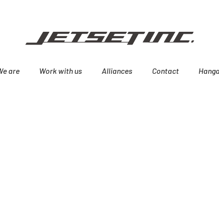
We are
Work with us
Alliances
Contact
Hanga