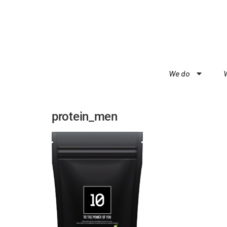
We do
protein_men