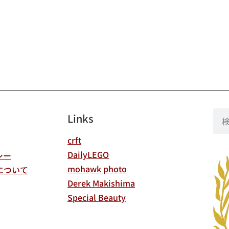
Links
crft
DailyLEGO
シー
mohawk photo
について
Derek Makishima
Special Beauty