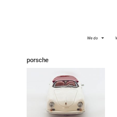
We do
porsche