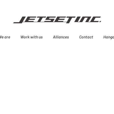
We are
Work with us
Alliances
Contact
Hanga