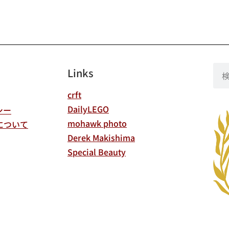
Links
crft
DailyLEGO
シー
mohawk photo
について
Derek Makishima
Special Beauty