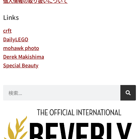
個人情報の取り扱いについて
Links
crft
DailyLEGO
mohawk photo
Derek Makishima
Special Beauty