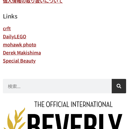
個人情報の取り扱いについて
Links
crft
DailyLEGO
mohawk photo
Derek Makishima
Special Beauty