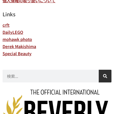
個人情報の取り扱いについて
Links
crft
DailyLEGO
mohawk photo
Derek Makishima
Special Beauty