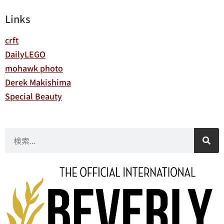
Links
crft
DailyLEGO
mohawk photo
Derek Makishima
Special Beauty