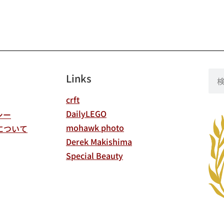
Links
crft
DailyLEGO
シー
mohawk photo
について
Derek Makishima
Special Beauty