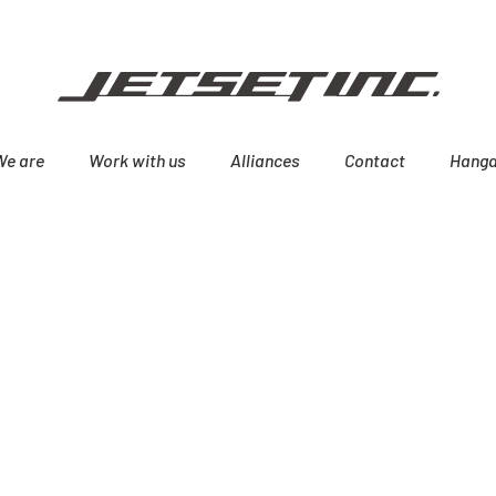
We are
Work with us
Alliances
Contact
Hanga