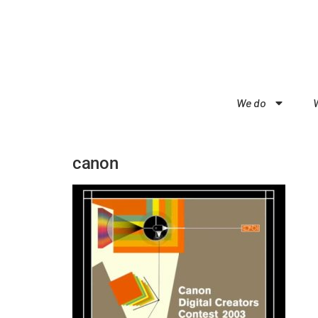
We do
canon