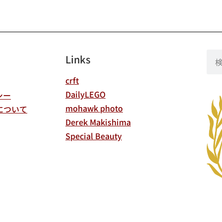
Links
crft
DailyLEGO
シー
mohawk photo
について
Derek Makishima
Special Beauty