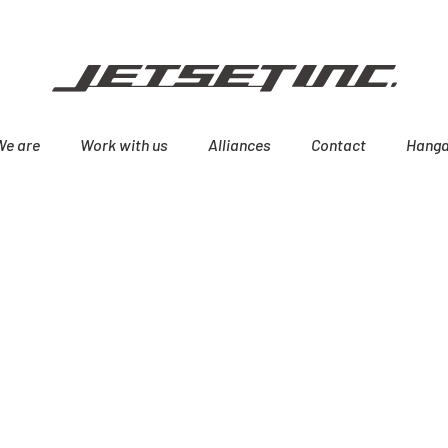
We are
Work with us
Alliances
Contact
Hanga