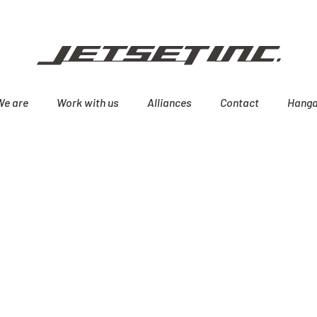
We are
Work with us
Alliances
Contact
Hanga