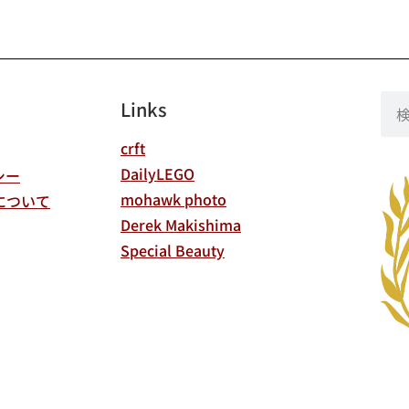
Links
crft
DailyLEGO
シー
mohawk photo
について
Derek Makishima
Special Beauty