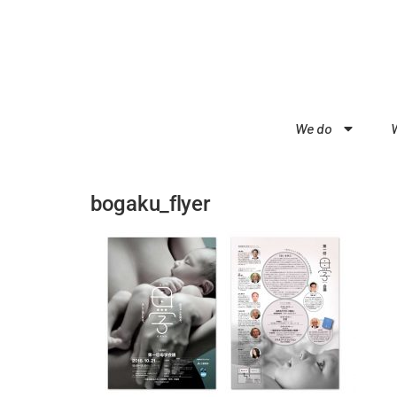
We do
bogaku_flyer