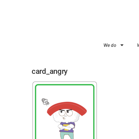
We do
card_angry