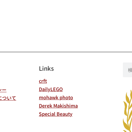
Links
crft
DailyLEGO
シー
mohawk photo
について
Derek Makishima
Special Beauty