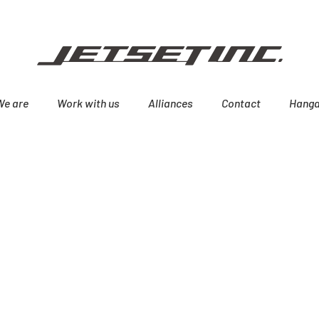
We are
Work with us
Alliances
Contact
Hanga