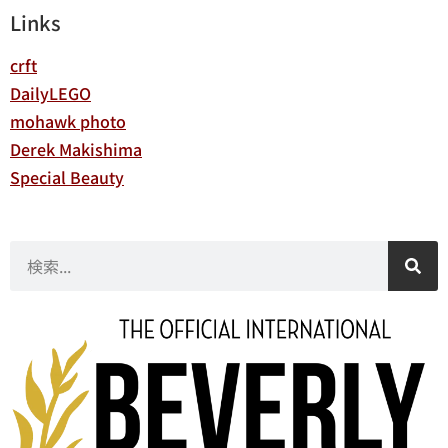
Links
crft
DailyLEGO
mohawk photo
Derek Makishima
Special Beauty