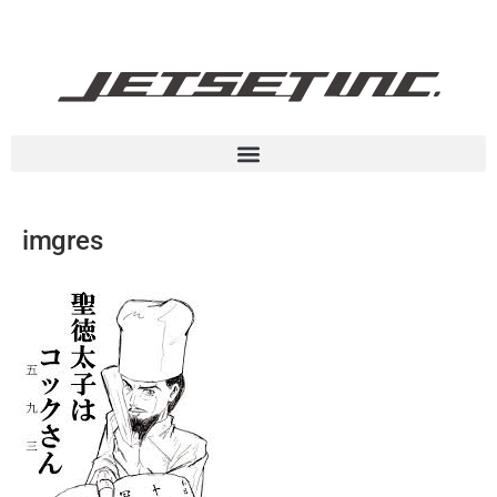
imgres